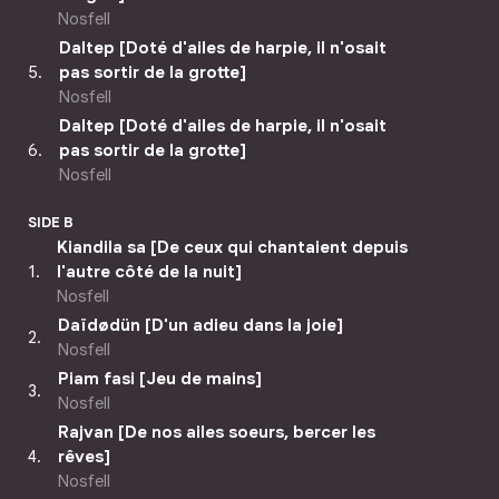
Nosfell
Daltep [Doté d'ailes de harpie, il n'osait
5
.
pas sortir de la grotte]
Nosfell
Daltep [Doté d'ailes de harpie, il n'osait
6
.
pas sortir de la grotte]
Nosfell
SIDE B
Kiandila sa [De ceux qui chantaient depuis
1
.
l'autre côté de la nuit]
Nosfell
Daïdødün [D'un adieu dans la joie]
2
.
Nosfell
Piam fasi [Jeu de mains]
3
.
Nosfell
Rajvan [De nos ailes soeurs, bercer les
4
.
rêves]
Nosfell