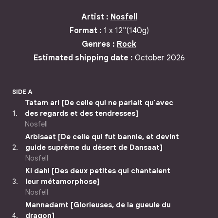
Artist
:
Nosfell
Format
:
1
x
12"
(140g)
Genres
:
Rock
Estimated shipping date
:
October 2026
SIDE A
Tatam ari [De celle qui ne parlait qu'avec
1
.
des regards et des tendresses]
Nosfell
Arbisaat [De celle qui fut bannie, et devint
2
.
guide suprême du désert de Dansaat]
Nosfell
Ki dahl [Des deux petites qui chantaient
3
.
leur métamorphose]
Nosfell
Mannadamt [Glorieuses, de la gueule du
4
.
dragon]